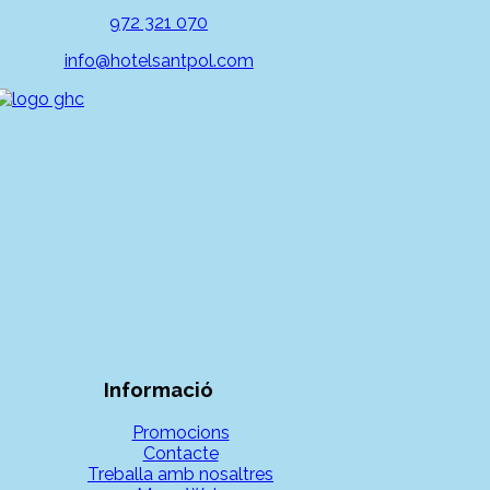
972 321 070
info@hotelsantpol.com
Informació
Promocions
Contacte
Treballa amb nosaltres