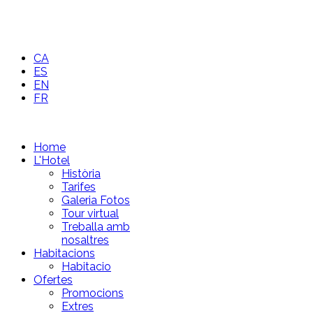
CA
ES
EN
FR
Home
L'Hotel
Història
Tarifes
Galeria Fotos
Tour virtual
Treballa amb
nosaltres
Habitacions
Habitacio
Ofertes
Promocions
Extres