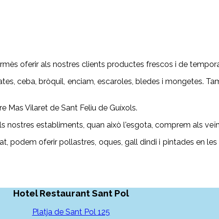
ermès oferir als nostres clients productes frescos i de tempora
tes, ceba, bròquil, enciam, escaroles, bledes i mongetes. Ta
e Mas Vilaret de Sant Feliu de Guíxols.
s nostres establiments, quan això l'esgota, comprem als veï
 podem oferir pollastres, oques, gall dindi i pintades en les 
Hotel Restaurant Sant Pol
Platja de Sant Pol 125