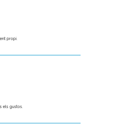
ent propi.
s els gustos.