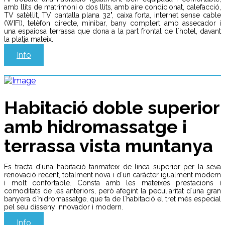
amb llits de matrimoni o dos llits, amb aire condicionat, calefacció,
TV satèl·lit, TV pantalla plana 32", caixa forta, internet sense cable
(WIFI), telèfon directe, minibar, bany complert amb assecador i
una espaiosa terrassa que dona a la part frontal de l´hotel, davant
la platja mateix.
Info
Habitació doble superior
amb hidromassatge i
terrassa vista muntanya
Es tracta d´una habitació tanmateix de linea superior per la seva
renovació recent, totalment nova i d´un caràcter igualment modern
i molt confortable. Consta amb les mateixes prestacions i
comoditats de les anteriors, però afegint la peculiaritat d´una gran
banyera d´hidromassatge, que fa de l´habitació el tret més especial
pel seu disseny innovador i modern.
Info