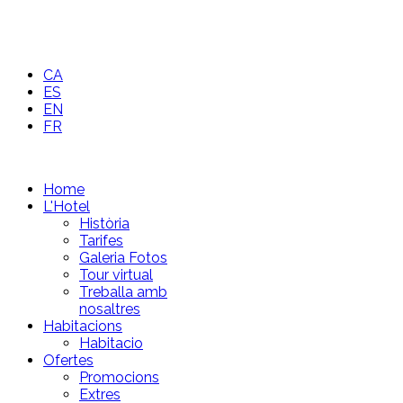
CA
ES
EN
FR
Home
L'Hotel
Història
Tarifes
Galeria Fotos
Tour virtual
Treballa amb
nosaltres
Habitacions
Habitacio
Ofertes
Promocions
Extres