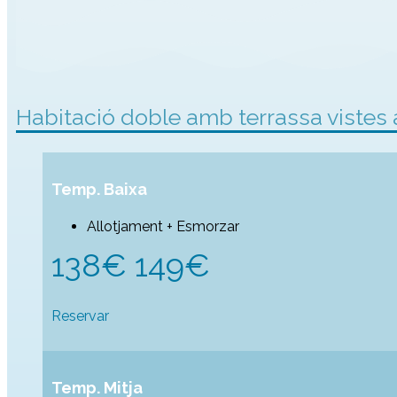
Habitació doble amb terrassa vistes 
Temp. Baixa
Allotjament + Esmorzar
138€ 149€
Reservar
Temp. Mitja