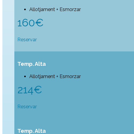
Allotjament + Esmorzar
160€
Reservar
Temp. Alta
Allotjament + Esmorzar
214€
Reservar
Temp. Alta