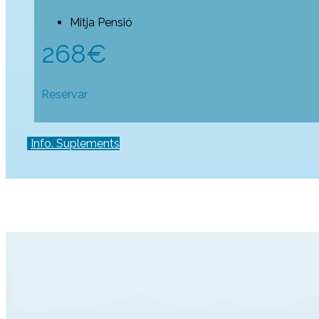
Mitja Pensió
268€
Reservar
Info. Suplements