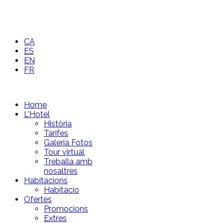
CA
ES
EN
FR
Home
L'Hotel
Història
Tarifes
Galeria Fotos
Tour virtual
Treballa amb
nosaltres
Habitacions
Habitacio
Ofertes
Promocions
Extres