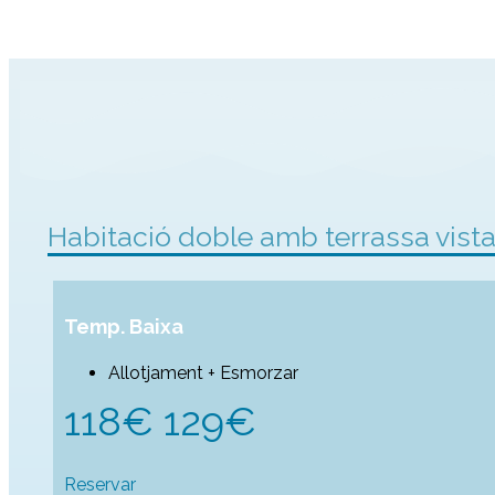
Habitació doble amb terrassa vis
Temp. Baixa
Allotjament + Esmorzar
118€ 129€
Reservar