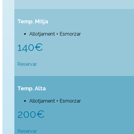
Temp. Mitja
Allotjament + Esmorzar
140€
Reservar
Temp. Alta
Allotjament + Esmorzar
200€
Reservar