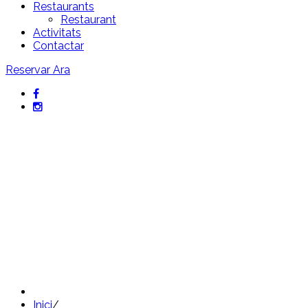
Restaurants
Restaurant
Activitats
Contactar
Reservar Ara
Promocions exclusives de
l'Hotel Sant Pol
Ofertes úniques en escapades i allotjament
a la Costa Brava
Inici
/