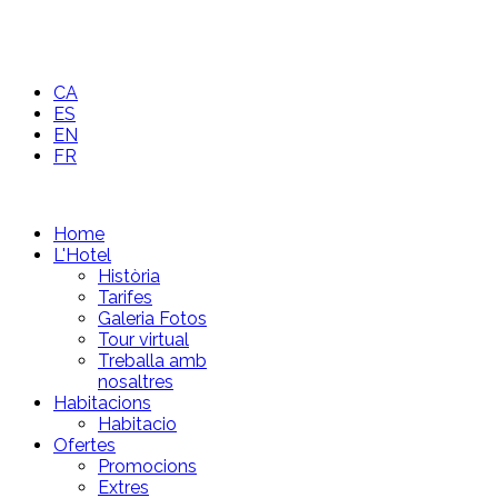
CA
ES
EN
FR
Home
L'Hotel
Història
Tarifes
Galeria Fotos
Tour virtual
Treballa amb
nosaltres
Habitacions
Habitacio
Ofertes
Promocions
Extres