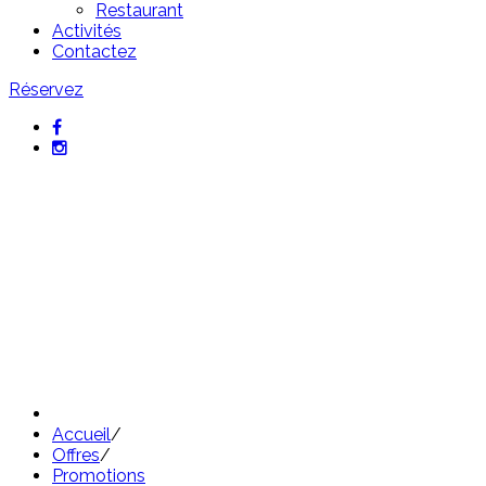
Restaurant
Activités
Contactez
Réservez
Promotions exclusives de
l'Hôtel Sant Pol
Découvrez nos meilleures offres
Accueil
/
Offres
/
Promotions