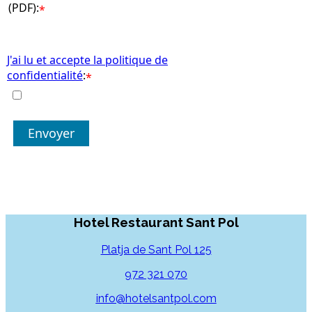
(PDF):
*
J'ai lu et accepte la politique de
confidentialité
:
*
Envoyer
Hotel Restaurant Sant Pol
Platja de Sant Pol 125
972 321 070
info@hotelsantpol.com