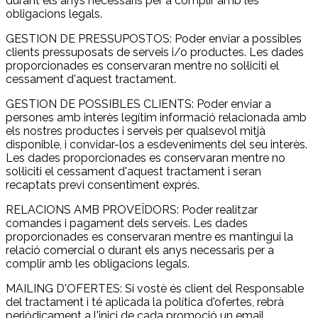
durant els anys necessaris per a complir amb les
obligacions legals.
GESTION DE PRESSUPOSTOS: Poder enviar a possibles
clients pressuposats de serveis i/o productes. Les dades
proporcionades es conservaran mentre no sol·liciti el
cessament d'aquest tractament.
GESTION DE POSSIBLES CLIENTS: Poder enviar a
persones amb interès legítim informació relacionada amb
els nostres productes i serveis per qualsevol mitjà
disponible, i convidar-los a esdeveniments del seu interès.
Les dades proporcionades es conservaran mentre no
sol·liciti el cessament d'aquest tractament i seran
recaptats previ consentiment exprés.
RELACIONS AMB PROVEÏDORS: Poder realitzar
comandes i pagament dels serveis. Les dades
proporcionades es conservaran mentre es mantingui la
relació comercial o durant els anys necessaris per a
complir amb les obligacions legals.
MAILING D'OFERTES: Si vostè és client del Responsable
del tractament i té aplicada la política d'ofertes, rebrà
periòdicament a l'inici de cada promoció un email