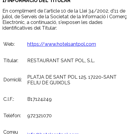
1) INFORMACIÓ DEL TITULAR
En compliment de l'article 10 de la Llei 34/2002, d'11 de
juliol, de Serveis de la Societat de la Informació i Comerç
Electrònic, a continuació, s'exposen les dades
identificatives del Titular:
Web:
https://www.hotelsantpol.com
Titular:
RESTAURANT SANT POL, S.L.
PLATJA DE SANT POL 125. 17220-SANT
Domicili:
FELIU DE GUIXOLS
C.I.F.:
B17124249
Telèfon:
972321070
Correu