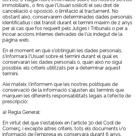
immobiliaris., o fins que l'Usuari sol·liciti el seu dret de
cancel·lació o oposició, o limitació al tractament. No
obstant això, conservarem determinades dades personals
identificatius i del trànsit durant el termini màxim de 2 anys
per al cas que fos requerit pels Jutges i Tribunals o per a
incoar accions internes derivades de l'ús indegut de la
pàgina web.
En el moment en què s'obtinguin les dades personals,
s'informarà l'Usuari sobre el termini durant el qual es
conservaran les dades personals o, quan això no sigui
possible, els criteris utilitzats per a determinar aquest
termini.
Així mateix, l'informem que les nostres polítiques de
conservació de la informació s'ajusten als terminis que
marquen les diferents responsabilitats legals a l'efecte de
prescripció:
a) Regla General:
En virtut del que s'estableix en l'article 30 del Codi de
Comerç, i excepte altres criteris, tots els documents i/o
informació de l'empresa es conservarà durant 6 anys.