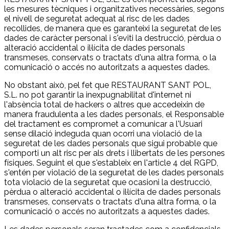
les mesures tècniques i organitzatives necessàries, segons
el nivell de seguretat adequat al risc de les dades
recollides, de manera que es garanteixi la seguretat de les
dades de caràcter personal i s'eviti la destrucció, pèrdua o
alteració accidental o il·lícita de dades personals
transmeses, conservats o tractats d'una altra forma, o la
comunicació o accés no autoritzats a aquestes dades.
No obstant això, pel fet que RESTAURANT SANT POL,
S.L. no pot garantir la inexpugnabilitat d'internet ni
l'absència total de hackers o altres que accedeixin de
manera fraudulenta a les dades personals, el Responsable
del tractament es compromet a comunicar a l'Usuari
sense dilació indeguda quan ocorri una violació de la
seguretat de les dades personals que sigui probable que
comporti un alt risc per als drets i llibertats de les persones
físiques. Seguint el que s'estableix en l'article 4 del RGPD,
s'entén per violació de la seguretat de les dades personals
tota violació de la seguretat que ocasioni la destrucció,
pèrdua o alteració accidental o il·lícita de dades personals
transmeses, conservats o tractats d'una altra forma, o la
comunicació o accés no autoritzats a aquestes dades.