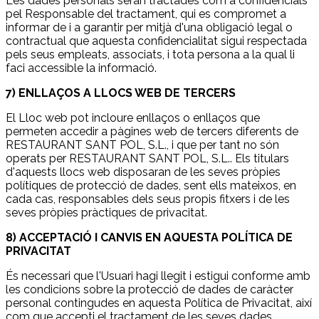
Les dades personals seran tractades com a confidencials
pel Responsable del tractament, qui es compromet a
informar de i a garantir per mitjà d'una obligació legal o
contractual que aquesta confidencialitat sigui respectada
pels seus empleats, associats, i tota persona a la qual li
faci accessible la informació.
7) ENLLAÇOS A LLOCS WEB DE TERCERS
El Lloc web pot incloure enllaços o enllaços que
permeten accedir a pàgines web de tercers diferents de
RESTAURANT SANT POL, S.L., i que per tant no són
operats per RESTAURANT SANT POL, S.L.. Els titulars
d'aquests llocs web disposaran de les seves pròpies
polítiques de protecció de dades, sent ells mateixos, en
cada cas, responsables dels seus propis fitxers i de les
seves pròpies pràctiques de privacitat.
8) ACCEPTACIÓ I CANVIS EN AQUESTA POLÍTICA DE
PRIVACITAT
És necessari que l'Usuari hagi llegit i estigui conforme amb
les condicions sobre la protecció de dades de caràcter
personal contingudes en aquesta Política de Privacitat, així
com que accepti el tractament de les seves dades