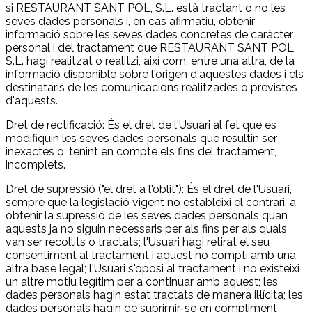
si RESTAURANT SANT POL, S.L. està tractant o no les
seves dades personals i, en cas afirmatiu, obtenir
informació sobre les seves dades concretes de caràcter
personal i del tractament que RESTAURANT SANT POL,
S.L. hagi realitzat o realitzi, així com, entre una altra, de la
informació disponible sobre l'origen d'aquestes dades i els
destinataris de les comunicacions realitzades o previstes
d'aquests.
Dret de rectificació: És el dret de l'Usuari al fet que es
modifiquin les seves dades personals que resultin ser
inexactes o, tenint en compte els fins del tractament,
incomplets.
Dret de supressió ("el dret a l'oblit"): És el dret de l'Usuari,
sempre que la legislació vigent no estableixi el contrari, a
obtenir la supressió de les seves dades personals quan
aquests ja no siguin necessaris per als fins per als quals
van ser recollits o tractats; l'Usuari hagi retirat el seu
consentiment al tractament i aquest no compti amb una
altra base legal; l'Usuari s'oposi al tractament i no existeixi
un altre motiu legítim per a continuar amb aquest; les
dades personals hagin estat tractats de manera il·lícita; les
dades personals hagin de suprimir-se en compliment