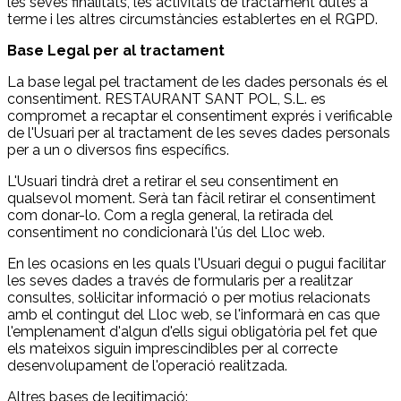
les seves finalitats, les activitats de tractament dutes a
terme i les altres circumstàncies establertes en el RGPD.
Base Legal per al tractament
La base legal pel tractament de les dades personals és el
consentiment. RESTAURANT SANT POL, S.L. es
compromet a recaptar el consentiment exprés i verificable
de l'Usuari per al tractament de les seves dades personals
per a un o diversos fins específics.
L'Usuari tindrà dret a retirar el seu consentiment en
qualsevol moment. Serà tan fàcil retirar el consentiment
com donar-lo. Com a regla general, la retirada del
consentiment no condicionarà l'ús del Lloc web.
En les ocasions en les quals l'Usuari degui o pugui facilitar
les seves dades a través de formularis per a realitzar
consultes, sol·licitar informació o per motius relacionats
amb el contingut del Lloc web, se l'informarà en cas que
l'emplenament d'algun d'ells sigui obligatòria pel fet que
els mateixos siguin imprescindibles per al correcte
desenvolupament de l'operació realitzada.
Altres bases de legitimació: