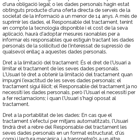
d'una obligació legal; o les dades personals hagin estat
obtinguts producte d'una oferta directa de serveis de la
societat de la informació a un menor de 14 anys. A més de
suprimir les dades, el Responsable del tractament, tenint
en compte la tecnologia disponible i el cost de la seva
aplicació, haurà d'adoptar mesures raonables per a
informar els responsables que estiguin tractant les dades
personals de la sol·licitud de l'interessat de supressió de
qualsevol enllaç a aquestes dades personals.
Dret a la limitació del tractament: És el dret de l'Usuari a
limitar el tractament de les seves dades personals.
L'Usuari té dret a obtenir la limitació del tractament quan
impugni l'exactitud de les seves dades personals; el
tractament sigui il·lícit; el Responsable del tractament ja no
necessiti les dades personals, però l'Usuari el necessiti per
a fer reclamacions; i quan l'Usuari s'hagi oposat al
tractament.
Dret a la portabilitat de les dades: En cas que el
tractament s'efectuï per mitjans automatitzats, l'Usuari
tindrà dret a rebre del Responsable del tractament les
seves dades personals en un format estructurat, d'ús
comú i lectura mecànica, i a transmetre'ls a un altre