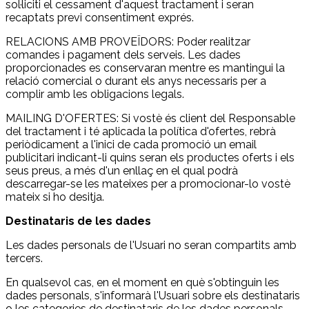
sol·liciti el cessament d'aquest tractament i seran
recaptats previ consentiment exprés.
RELACIONS AMB PROVEÏDORS: Poder realitzar
comandes i pagament dels serveis. Les dades
proporcionades es conservaran mentre es mantingui la
relació comercial o durant els anys necessaris per a
complir amb les obligacions legals.
MAILING D'OFERTES: Si vostè és client del Responsable
del tractament i té aplicada la política d'ofertes, rebrà
periòdicament a l'inici de cada promoció un email
publicitari indicant-li quins seran els productes oferts i els
seus preus, a més d'un enllaç en el qual podrà
descarregar-se les mateixes per a promocionar-lo vostè
mateix si ho desitja.
Destinataris de les dades
Les dades personals de l'Usuari no seran compartits amb
tercers.
En qualsevol cas, en el moment en què s'obtinguin les
dades personals, s'informarà l'Usuari sobre els destinataris
o les categories de destinataris de les dades personals.