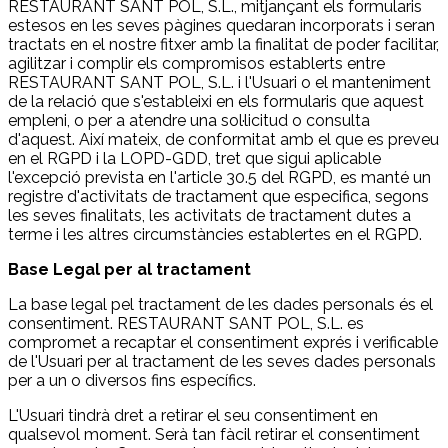
RESTAURANT SANT POL, S.L., mitjançant els formularis
estesos en les seves pàgines quedaran incorporats i seran
tractats en el nostre fitxer amb la finalitat de poder facilitar,
agilitzar i complir els compromisos establerts entre
RESTAURANT SANT POL, S.L. i l'Usuari o el manteniment
de la relació que s'estableixi en els formularis que aquest
empleni, o per a atendre una sol·licitud o consulta
d'aquest. Així mateix, de conformitat amb el que es preveu
en el RGPD i la LOPD-GDD, tret que sigui aplicable
l'excepció prevista en l'article 30.5 del RGPD, es manté un
registre d'activitats de tractament que especifica, segons
les seves finalitats, les activitats de tractament dutes a
terme i les altres circumstàncies establertes en el RGPD.
Base Legal per al tractament
La base legal pel tractament de les dades personals és el
consentiment. RESTAURANT SANT POL, S.L. es
compromet a recaptar el consentiment exprés i verificable
de l'Usuari per al tractament de les seves dades personals
per a un o diversos fins específics.
L'Usuari tindrà dret a retirar el seu consentiment en
qualsevol moment. Serà tan fàcil retirar el consentiment