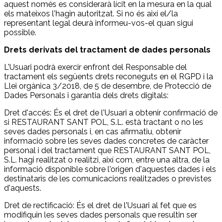
aquest només es considerarà lícit en la mesura en la qual
els mateixos l'hagin autoritzat. Si no és així el/la
representant legal deurà informeu-vos-el quan sigui
possible.
Drets derivats del tractament de dades personals
L'Usuari podrà exercir enfront del Responsable del
tractament els següents drets reconeguts en el RGPD i la
Llei orgànica 3/2018, de 5 de desembre, de Protecció de
Dades Personals i garantia dels drets digitals:
Dret d'accés: És el dret de l'Usuari a obtenir confirmació de
si RESTAURANT SANT POL, S.L. està tractant o no les
seves dades personals i, en cas afirmatiu, obtenir
informació sobre les seves dades concretes de caràcter
personal i del tractament que RESTAURANT SANT POL,
S.L. hagi realitzat o realitzi, així com, entre una altra, de la
informació disponible sobre l'origen d'aquestes dades i els
destinataris de les comunicacions realitzades o previstes
d'aquests.
Dret de rectificació: És el dret de l'Usuari al fet que es
modifiquin les seves dades personals que resultin ser