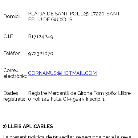
PLATJA DE SANT POL 125. 17220-SANT
Domicili:
FELIU DE GUIXOLS
C.I.F.:
B17124249
Telèfon:
972321070
Correu
CORNAMUS@HOTMAIL.COM
electrònic:
Dades
Registre Mercantil de Girona Tom 3062 Llibre
registrals:
0 Foli 142 Fulla GI-59245 Inscrip. 1
2) LLEIS APLICABLES
La present política de privacitat se secunda per a la seva